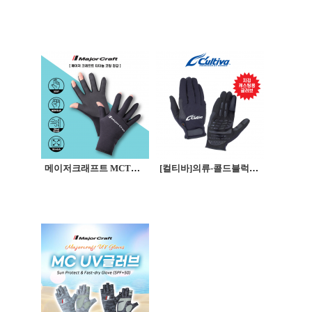
메이저크래프트 MCTG3-3 티탄코트글러브 3컷 낚시장갑 티타늄코팅장갑
[컬티바]의류-콜드블럭장갑(지깅,캐스팅용 글러브)