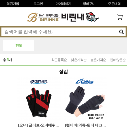
회원가입
로그인
마이페이지
장바구니
주문내역
전체
총
5
개
최근등록순
낮은가격순
높은가격순
판매많은순
장갑
[오너] 글러브-오너매쉬장갑 3컷글러브
[컬티바]의류-윈터 테크 후리스 장갑