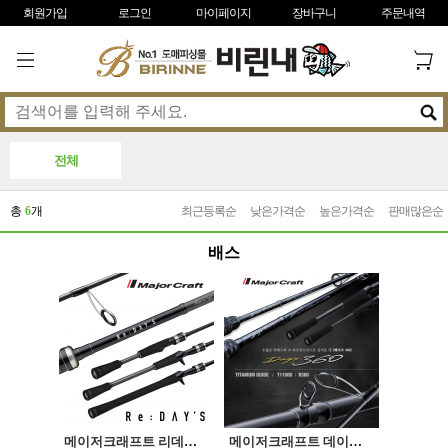
회원가입
로그인
마이페이지
장바구니
주문내역
전체
총
6
개
최근등록순
낮은가격순
높은가격순
판매많은순
배스
메이저크래프트 리데이즈 배스로드 Redays
메이저크래프트 데이즈 360 배스로드 DAYS