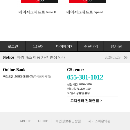
메이저크래프트 New DAYS BASS뉴데이즈 배스로드
메이저크래프트 Speed Style BASS스피드스타일 배스로드
로그인
1:1문의
마이페이지
주문내역
PC버전
Notice
바리바스 제품 가격 인상 안내
2026.05.29
Online-Bank
CS center
055-381-1012
국민은행 : 563401-01-269478
(주식회사 세강)
상담시간 : 09:00 - 18:00
점심시간 : 12:30 - 1:30
토/일 & 공휴일 휴무
고객센터 전화연결 >
ABOUT
GUIDE
개인정보취급방침
서비스이용약관