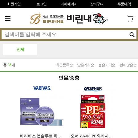
회원가입
로그인
마이페이지
장바구니
주문내역
전체
총
36
개
최근등록순
낮은가격순
높은가격순
판매많은순
민물/중층
바리바스 앱솔루트 하드베이트 나일론 100M
오너 ZA-08 PE와카사기 30Mx2 4합사