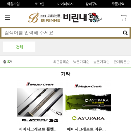
회원가입
로그인
마이페이지
장바구니
주문내역
전체
총
8
개
최근등록순
낮은가격순
높은가격순
판매많은순
기타
메이저크래프트 플랫렉 3G 서프게임모델 광어 농어
메이저크래프트 아유파라 은어로드 AYUPARA