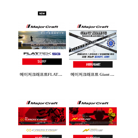
메이저크래프트FLATREK 5G / 플랫렉5G 서프대 원투대
메이저크래프트 Giant Killing IKAGAME자이언트킬링 광어대