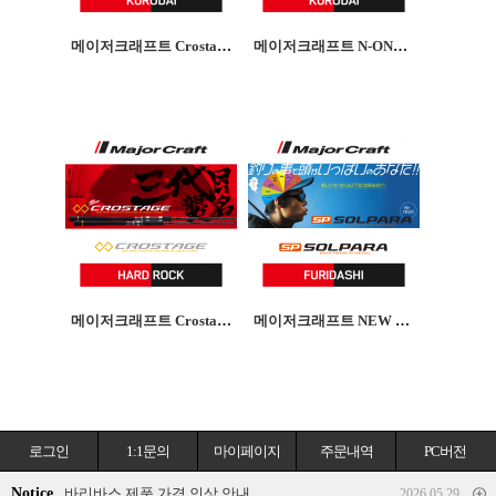
메이저크래프트 Crostage-X KURODAI크로스테이지 감성돔로드
메이저크래프트 N-ONE KURODAI엔원 감성돔로드
메이저크래프트 Crostage HARDROCK크로스테이지 하드락로드
메이저크래프트 NEW SOLPARA FURIDASHI뉴솔파라 뽑기식 범용로드
로그인
1:1문의
마이페이지
주문내역
PC버전
Notice
바리바스 제품 가격 인상 안내
2026.05.29