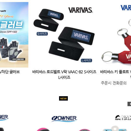
V차단 글러브
바리바스 로드밸트 V락 VAAC-82 S사이즈
바리바스 키 플로트 V
L사이즈
주문시 전화문의