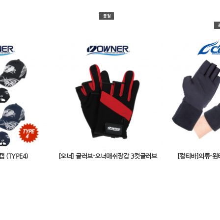
 (TYPE4)
[오너] 글러브-오너매쉬장갑 3컷글러브
[컬티바]의류-윈