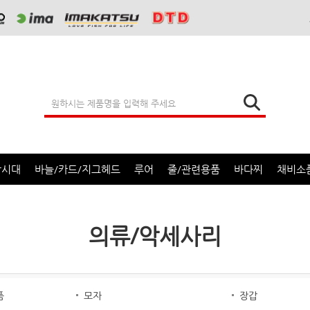
낚시대
바늘/카드/지그헤드
루어
줄/관련용품
바다찌
채비소
의류/악세사리
품
모자
장갑