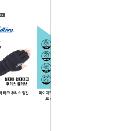
터 테크 후리스 장갑
메이저크래프트 MCTG3-3 티탄코트글러
브 3컷 낚시장갑 티타늄코팅장갑