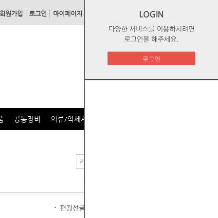
회원가입
로그인
마이페이지
1:1문의
장바구니
LOGIN
주문리스트
다양한 서비스를 이용하시려면
로그인을 해주세요.
로그인
품
공통장비
의류/악세사리
편광선글라스