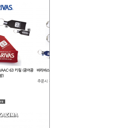
AAC-63 키링 (공어공
바리바스 키 플로트 VAAC-62 키링 (스탠다
방)
드로고)
주문시 전화문의