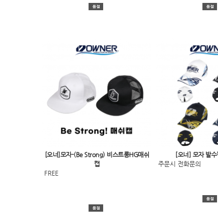
[오너]모자-(Be Strong) 비스트롱HG매쉬
[오너] 모자 발수캡
캡
주문시 전화문의
FREE