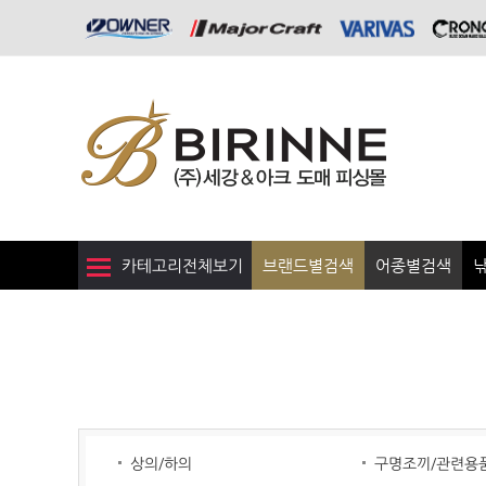
카테고리전체보기
브랜드별검색
어종별검색
상의/하의
구명조끼/관련용