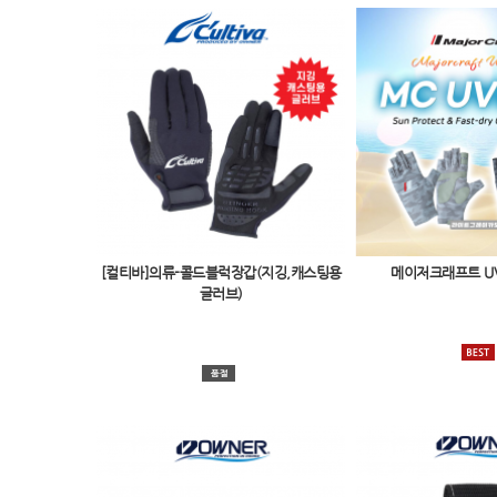
[컬티바]의류-콜드블럭장갑(지깅,캐스팅용
메이저크래프트 U
글러브)