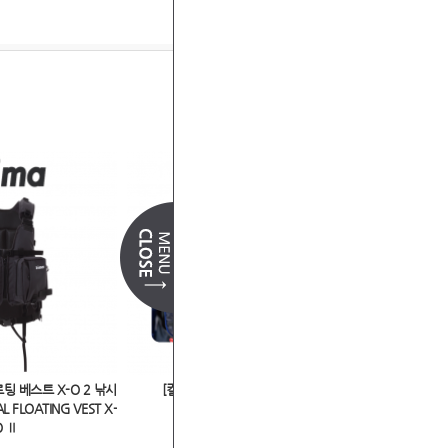
--출력방법--
팅 베스트 X-O 2 낚시
[컬티바] 의류-팽창식구명조끼
L FLOATING VEST X-
O Ⅱ