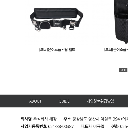
[오너]은어소품 - 탑 밸트
[오너]은어소품 
ABOUT
GUIDE
개인정보취급방침
회사명
주식회사 세강
주소
경상남도 양산시 어실로 394 (어
사업자등록번호
651-88-00387
대표자
이규철
전화
055