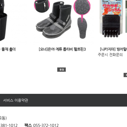
- 뜰채 홀더
[오너]은어-계류 톱타비 펠트핀3
[나카지마] 빙어털이
주문시 전화문의
서비스 이용약관
곡동)
-381-1012
팩스
055-372-1012