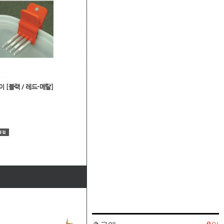
 [블랙 / 레드-메탈]
[컬티바] 지깅-지그수납백