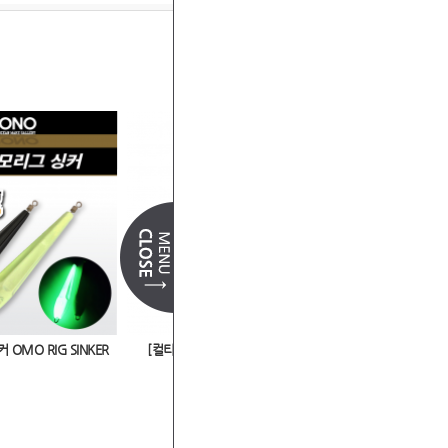
--출력방법--
OMO RIG SINKER
[컬티바] 배스-지카리그싱커(JR-12)