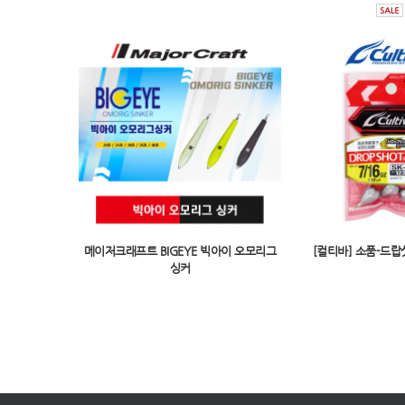
메이저크래프트 BIGEYE 빅아이 오모리그
[컬티바] 소품-드랍샷
싱커