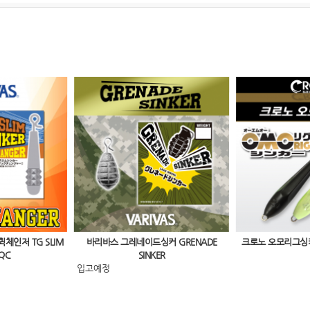
체인저 TG SLIM
바리바스 그레네이드싱커 GRENADE
크로노 오모리그싱커 
 QC
SINKER
입고예정