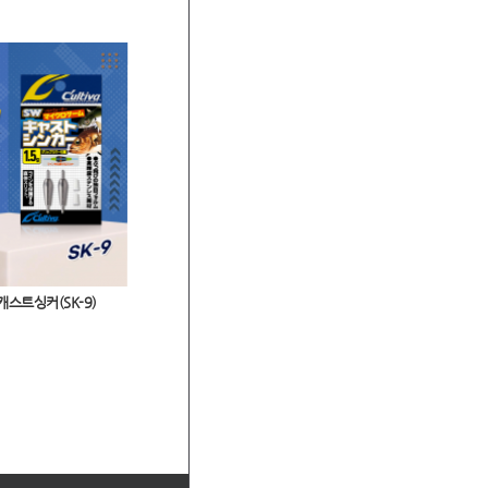
캐스트싱커(SK-9)