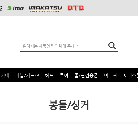
낚시대
바늘/카드/지그헤드
루어
줄/관련용품
바다찌
채비소
봉돌/싱커