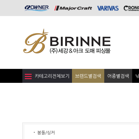
카테고리전체보기
브랜드별검색
어종별검색
봉돌/싱커