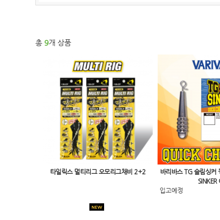
총
9
개 상품
타일릭스 멀티리그 오모리그채비 2+2
바리바스 TG 슬림싱커 퀵
SINKER
입고예정