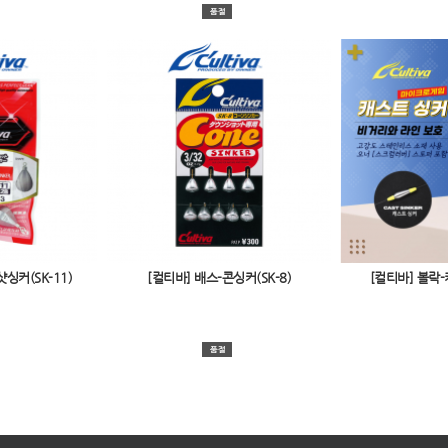
싱커(SK-11)
[컬티바] 배스-콘싱커(SK-8)
[컬티바] 볼락-