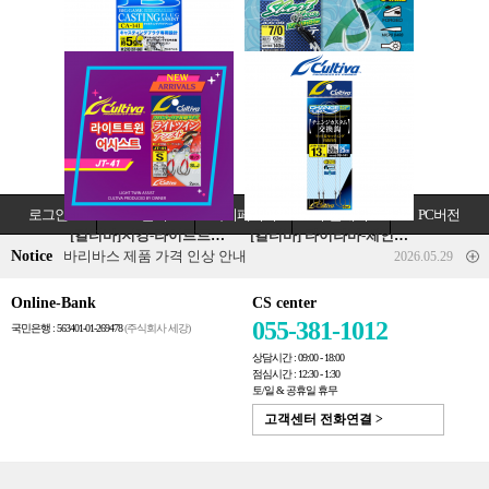
컬티바 빅게임 캐스팅 플러그 어시스트훅(CA-141)
[컬티바]지깅-싱글훅(JCS-39) 지거미디엄 숏 체이서
로그인
1:1문의
마이페이지
주문내역
PC버전
[컬티바]지깅-라이트트윈어시스트(JT-41)
[컬티바] 타이라바-체인지커스텀 교환바늘(CU-141)
Notice
바리바스 제품 가격 인상 안내
2026.05.29
Online-Bank
CS center
055-381-1012
국민은행 : 563401-01-269478
(주식회사 세강)
상담시간 : 09:00 - 18:00
점심시간 : 12:30 - 1:30
토/일 & 공휴일 휴무
고객센터 전화연결 >