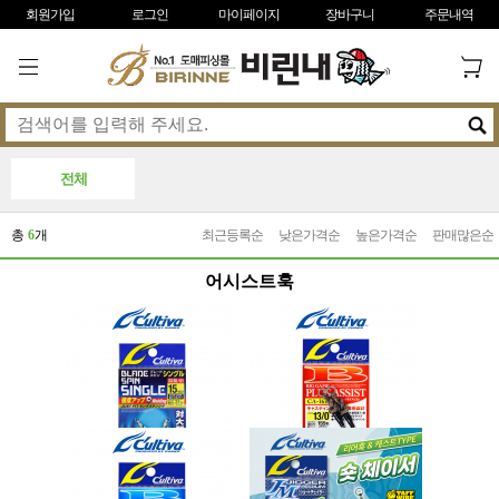
회원가입
로그인
마이페이지
장바구니
주문내역
전체
총
6
개
최근등록순
낮은가격순
높은가격순
판매많은순
어시스트훅
오너 컬티바 BL-01 블레이드 스핀 싱글 루어훅
컬티바 빅게임 플러그 어시스트훅(CA-161)