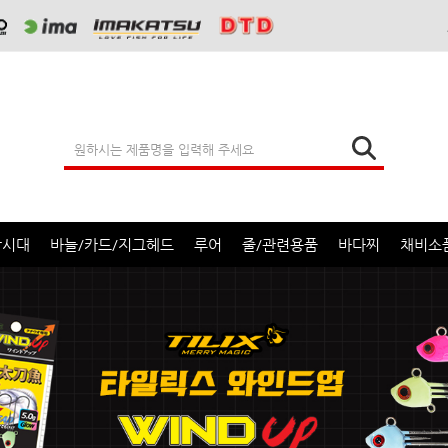
낚시대
바늘/카드/지그헤드
루어
줄/관련용품
바다찌
채비소