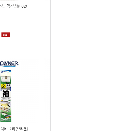
이언트킬링 5G 캐스팅로
메이저크래프트 크로스라이드 1G 쇼어지깅
드
로드
클박스 낚시용 MTB-40
메이저크래프트 CROSRIDE 5G