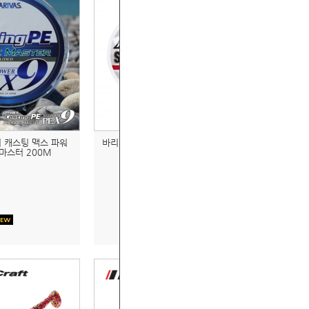
 캐스팅 맥스 파워
바리바스 앱솔루트 쇼크리더 VSP 후
어마스터 200M
로로카본 30M