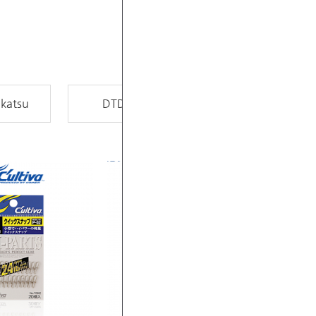
katsu
DTD