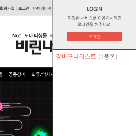
회원가입
로그인
마이페이지
1:1문의
장바구니
LOGIN
주문리스트
다양한 서비스를 이용하시려면
로그인을 해주세요.
로그인
장바구니리스트
(
1품목
)
품
공통장비
의류/악세사리